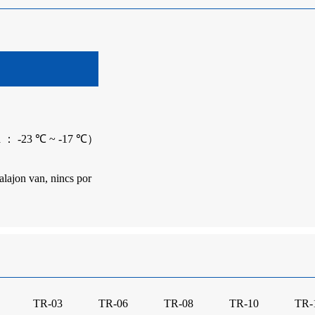
tja ： -23 ℃ ~ -17 ℃）
talajon van, nincs por
TR-03
TR-06
TR-08
TR-10
TR-