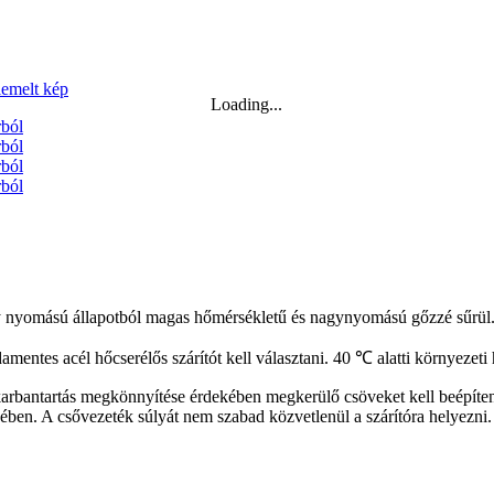
Loading...
ony nyomású állapotból magas hőmérsékletű és nagynyomású gőzzé sűrül
entes acél hőcserélős szárítót kell választani. 40 ℃ alatti környezeti 
 karbantartás megkönnyítése érdekében megkerülő csöveket kell beépíten
en. A csővezeték súlyát nem szabad közvetlenül a szárítóra helyezni.