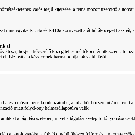
mérsékletének valós idejű kijelzése, a felhalmozott üzemidő automatik
at mindegyike R134a és R410a környezetbarát hűtőközeget használ, ame
nk el
 teszi, hogy a hőcserélő közeg teljes mértékben érintkezzen a lemez fe
 el. Biztosítja a késztermék harmatpontjának stabilitását.
a és a másodlagos kondenzátorba, ahol a hőt hőcsere útján elnyeli a 
áció miatt folyékony halmazállapotúvá válik.
ik át a tágulási szelepen, mivel a tágulási szelep fojtónyomása csö
ép a párologtatóba, a folyékony hűtőközeg felforr, és a nyomás csök