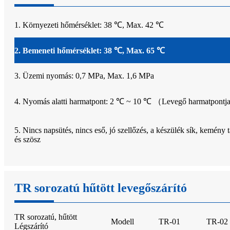
1. Környezeti hőmérséklet: 38 ℃, Max. 42 ℃
2. Bemeneti hőmérséklet: 38 ℃, Max. 65 ℃
3. Üzemi nyomás: 0,7 MPa, Max. 1,6 MPa
4. Nyomás alatti harmatpont: 2 ℃ ~ 10 ℃ （Levegő harmatpon
5. Nincs napsütés, nincs eső, jó szellőzés, a készülék sík, kemény 
és szösz
TR sorozatú hűtött levegőszárító
TR sorozatú, hűtött
Modell
TR-01
TR-02
Légszárító