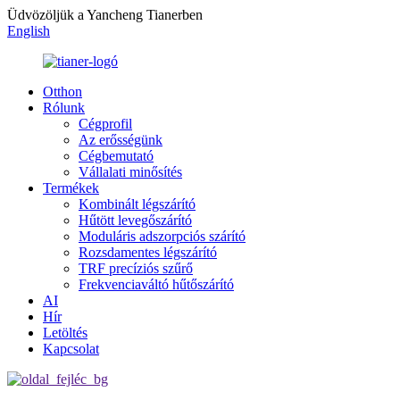
Üdvözöljük a Yancheng Tianerben
English
Otthon
Rólunk
Cégprofil
Az erősségünk
Cégbemutató
Vállalati minősítés
Termékek
Kombinált légszárító
Hűtött levegőszárító
Moduláris adszorpciós szárító
Rozsdamentes légszárító
TRF precíziós szűrő
Frekvenciaváltó hűtőszárító
AI
Hír
Letöltés
Kapcsolat