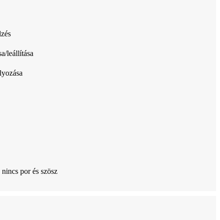
lzés
/leállítása
lyozása
 nincs por és szösz