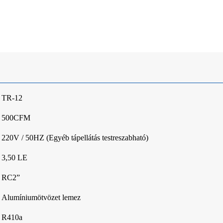
TR-12
500CFM
220V / 50HZ (Egyéb tápellátás testreszabható)
3,50 LE
RC2”
Alumíniumötvözet lemez
R410a