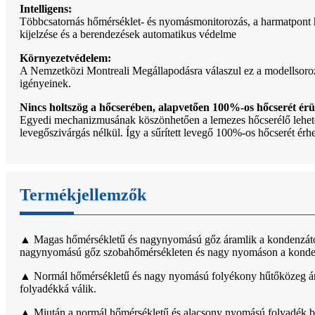
Intelligens:
Többcsatornás hőmérséklet- és nyomásmonitorozás, a harmatpont hő
kijelzése és a berendezések automatikus védelme
Környezetvédelem:
A Nemzetközi Montreali Megállapodásra válaszul ez a modellsoroz
igényeinek.
Nincs holtszög a hőcserében, alapvetően 100%-os hőcserét érü
Egyedi mechanizmusának köszönhetően a lemezes hőcserélő lehetővé
levegőszivárgás nélkül. Így a sűrített levegő 100%-os hőcserét érhet
Termékjellemzők
▲ Magas hőmérsékletű és nagynyomású gőz áramlik a kondenzátorb
nagynyomású gőz szobahőmérsékleten és nagy nyomáson a kondenz
▲ Normál hőmérsékletű és nagy nyomású folyékony hűtőközeg áraml
folyadékká válik.
▲ Miután a normál hőmérsékletű és alacsony nyomású folyadék bel