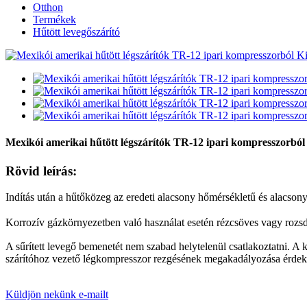
Otthon
Termékek
Hűtött levegőszárító
Mexikói amerikai hűtött légszárítók TR-12 ipari kompresszorból
Rövid leírás:
Indítás után a hűtőközeg az eredeti alacsony hőmérsékletű és alacs
Korrozív gázkörnyezetben való használat esetén rézcsöves vagy rozsdam
A sűrített levegő bemenetét nem szabad helytelenül csatlakoztatni. A
szárítóhoz vezető légkompresszor rezgésének megakadályozása érdekéb
Küldjön nekünk e-mailt