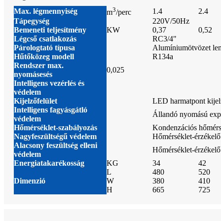
3
Max. légmennyiség
1.4
2.4
m
/perc
Tápegység
220V/50Hz
Bemeneti teljesítmény
KW
0,37
0,52
Légcső csatlakozás
RC3/4"
Párologtató típusa
Alumíniumötvözet le
Hűtőközeg modell
R134a
Rendszer max.
0,025
nyomásesés
Intelligens vezérlés és
védelem
Kijelzőfelület
LED harmatpont kijelz
Intelligens fagyásgátló
Állandó nyomású expan
védelem
Hőmérséklet-szabályozás
Kondenzációs hőmérsé
Nagyfeszültségű védelem
Hőmérséklet-érzékelő
Alacsony feszültség elleni
Hőmérséklet-érzékelő 
védelem
Energiatakarékosság
KG
34
42
L
480
520
Dimenzió
W
380
410
H
665
725