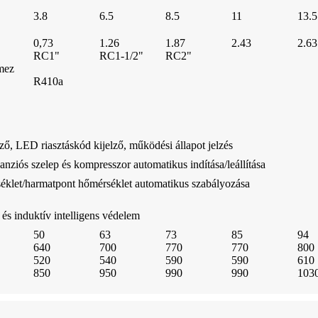
3.8
6.5
8.5
11
13.5
0,73
1.26
1.87
2.43
2.63
RC1"
RC1-1/2"
RC2"
mez
R410a
ő, LED riasztáskód kijelző, működési állapot jelzés
ziós szelep és kompresszor automatikus indítása/leállítása
klet/harmatpont hőmérséklet automatikus szabályozása
és induktív intelligens védelem
50
63
73
85
94
640
700
770
770
800
520
540
590
590
610
850
950
990
990
103