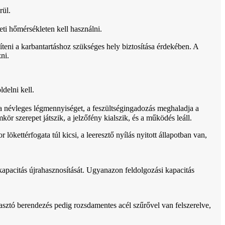
rül.
eti hőmérsékleten kell használni.
teni a karbantartáshoz szükséges hely biztosítása érdekében. A
ni.
delni kell.
 a névleges légmennyiséget, a feszültségingadozás meghaladja a
r szerepet játszik, a jelzőfény kialszik, és a működés leáll.
kettérfogata túl kicsi, a leeresztő nyílás nyitott állapotban van,
kapacitás újrahasznosítását. Ugyanazon feldolgozási kapacitás
álasztó berendezés pedig rozsdamentes acél szűrővel van felszerelve,