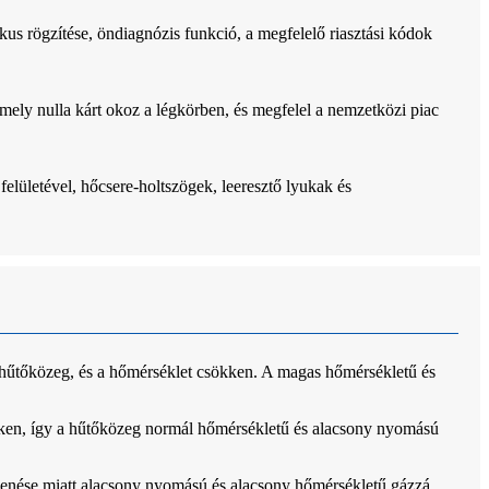
us rögzítése, öndiagnózis funkció, a megfelelő riasztási kódok
ly nulla kárt okoz a légkörben, és megfelel a nemzetközi piac
lületével, hőcsere-holtszögek, leeresztő lyukak és
hűtőközeg, és a hőmérséklet csökken. A magas hőmérsékletű és
kken, így a hűtőközeg normál hőmérsékletű és alacsony nyomású
kenése miatt alacsony nyomású és alacsony hőmérsékletű gázzá