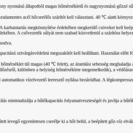
acsony nyomású állapotból magas hőmérsékletű és nagynyomású gőzzé sű
damentes acél hőcserélős szárítót kell választani. 40 ℃ alatti környez
. A karbantartás megkönnyítése érdekében megkerülő csöveket kell beépí
ekében. A csővezeték súlyát nem szabad közvetlenül a szárítóra helyez
osodva.
citású szivárgásvédelmi megszakítót kell beállítani. Használat előtt föl
i hőmérséklet túl magas (40 ℃ felett), az áramlási sebesség meghaladja
ellőzésről, különben a helyiség hőmérséklete megemelkedik), a védőáramkö
utomatikus vízelvezető leeresztő nyílása bezáródhat. A légkompresszor lö
ás minimalizálja a hűtőkapacitás folyamatveszteségét és javítja a hűtő
.
tett levegő egyenletesen cserélje ki a hőt belül, a beépített gőz-víz elv