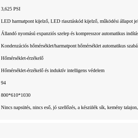
3,625 PSI
LED harmatpont kijelző, LED riasztáskód kijelző, működési állapot je
Állandó nyomású expanziós szelep és kompresszor automatikus indítása
Kondenzációs hőmérséklet/harmatpont hőmérséklet automatikus szabá
Hőmérséklet-érzékelő
Hőmérséklet-érzékelő és induktív intelligens védelem
94
800*610*1030
Nincs napsütés, nincs eső, jó szellőzés, a készülék sík, kemény talajon,